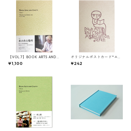
【VOL.7】BOOK ARTS AND C
オリジナルポストカード*エン
RAFTS 本のある場所
ジ
¥1,100
¥242