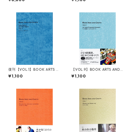
CRAFTS-
復刊【VOL.1】BOOK ARTS A
【VOL.9】BOOK ARTS AND
ND CRAFTS 本をつくる、本
CRAFTS ひとり出版社、はじ
¥1,100
¥1,100
をつなぐ
めての本づくり