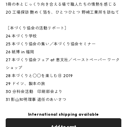
1冊の本とじっくり向き合える場で職人たちの情熱を感じる
20 工場探訪 艶めく箔を、ひとつひとつ 野崎工業所を訪ねて
［本づくり協会の活動リポート］
24 本づくり学校
25 本づくり協会の集い／本づくり協会セミナー
26 紙博 in 福岡
27 本づくり協会フェア at 恵文社／ペーストペーパー ワーク
ショップ
28 本づくりと○○を楽しむ日 2019
29 ドイツ、製本の旅
30 分科会活動 印刷部会より
31 影山知明理事 退任のあいさつ
International shipping available
Add to cart