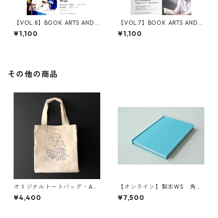
【VOL.8】BOOK ARTS AND
【VOL.7】BOOK ARTS AND C
CRAFTS 本が届くまでの物語
RAFTS 本のある場所
¥1,100
¥1,100
その他の商品
オリジナルトートバッグ・A君
【オンライン】製本WS 角背
（A4サイズ）
上製本 2026年12月13日(日)
¥4,400
¥7,500
-本づくり学校 オープンワ
ークショップ-